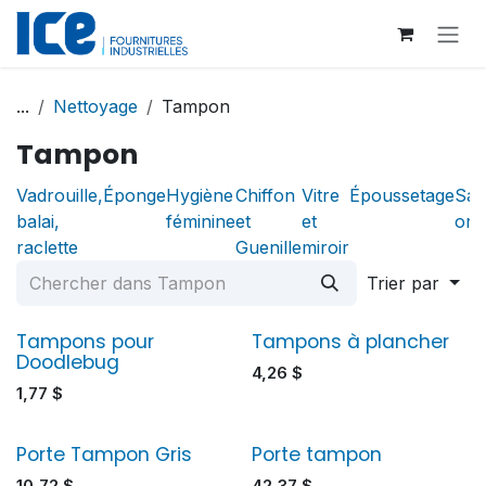
Se rendre au contenu
...
Nettoyage
Tampon
Tampon
Vadrouille,
Éponge
Hygiène
Chiffon
Vitre
Époussetage
Sac
balai,
féminine
et
et
ord
raclette
Guenille
miroir
Trier par
Tampons pour
Tampons à plancher
Doodlebug
4,26
$
1,77
$
Porte Tampon Gris
Porte tampon
10,72
$
42,37
$