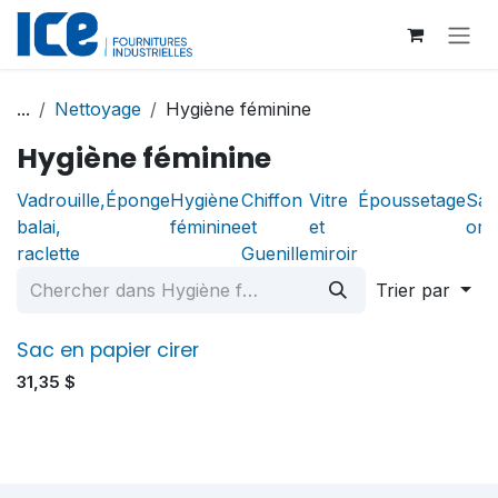
Se rendre au contenu
...
Nettoyage
Hygiène féminine
Hygiène féminine
Vadrouille,
Éponge
Hygiène
Chiffon
Vitre
Époussetage
Sac
balai,
féminine
et
et
ord
raclette
Guenille
miroir
Trier par
Sac en papier cirer
31,35
$