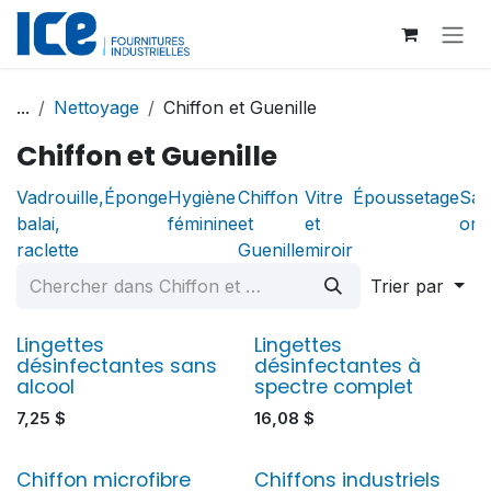
Se rendre au contenu
...
Nettoyage
Chiffon et Guenille
Chiffon et Guenille
Vadrouille,
Éponge
Hygiène
Chiffon
Vitre
Époussetage
Sac
balai,
féminine
et
et
ord
raclette
Guenille
miroir
Trier par
Lingettes
Lingettes
désinfectantes sans
désinfectantes à
alcool
spectre complet
7,25
$
16,08
$
Chiffon microfibre
Chiffons industriels