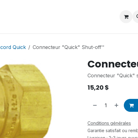
Contactez-nous
Postes
cord Quick
Connecteur "Quick" Shut-off''
Connecteu
Connecteur "Quick" s
15,20
$
Conditions générales
Garantie satisfait ou re
Livraison : 2-3 jours ouv