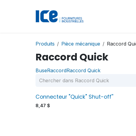
Se rendre au contenu
Accueil
Boutique
Produits
Pièce mécanique
Raccord Qui
Raccord Quick
Buse
Raccord
Raccord Quick
Connecteur "Quick" Shut-off''
8,47
$