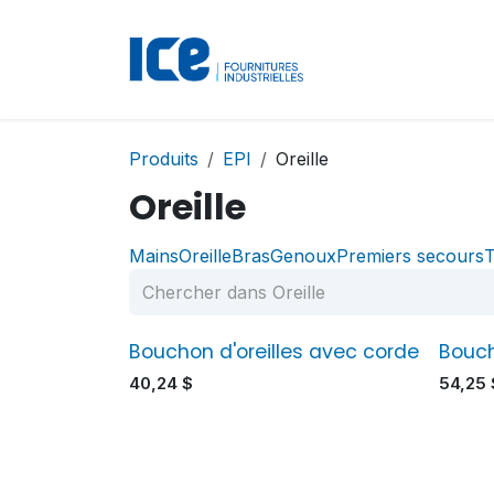
Se rendre au contenu
Accueil
Boutique
Produits
EPI
Oreille
Oreille
Mains
Oreille
Bras
Genoux
Premiers secours
T
Bouchon d'oreilles avec corde
Bouch
40,24
$
54,25