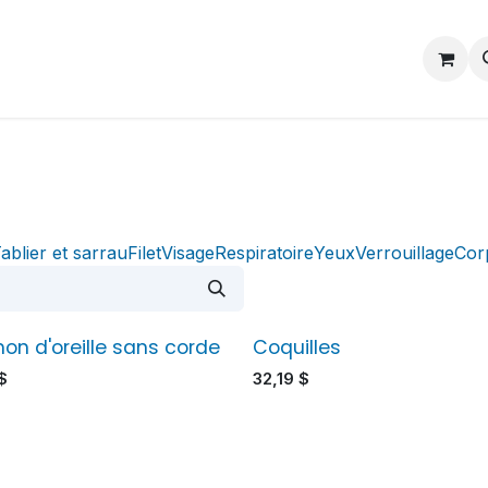
Contactez-nous
Postes
ablier et sarrau
Filet
Visage
Respiratoire
Yeux
Verrouillage
Cor
on d'oreille sans corde
Coquilles
$
32,19
$