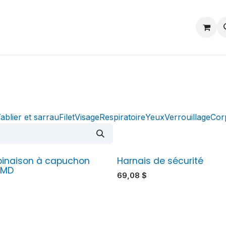
Contactez-nous
Postes
ablier et sarrau
Filet
Visage
Respiratoire
Yeux
Verrouillage
Cor
inaison à capuchon
Harnais de sécurité
kMD
69,08
$