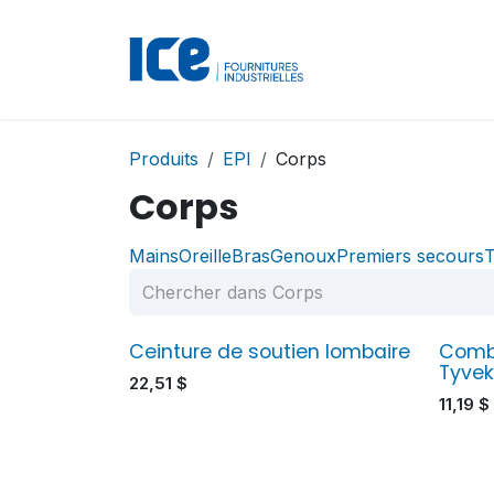
Se rendre au contenu
Accueil
Boutique
Produits
EPI
Corps
Corps
Mains
Oreille
Bras
Genoux
Premiers secours
T
Ceinture de soutien lombaire
Comb
Tyve
22,51
$
11,19
$