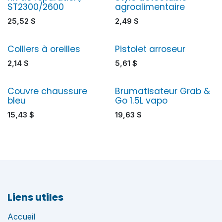
ST2300/2600
agroalimentaire
25,52
$
2,49
$
Colliers à oreilles
Pistolet arroseur
2,14
$
5,61
$
Couvre chaussure
Brumatisateur Grab &
bleu
Go 1.5L vapo
15,43
$
19,63
$
Liens utiles
Accueil