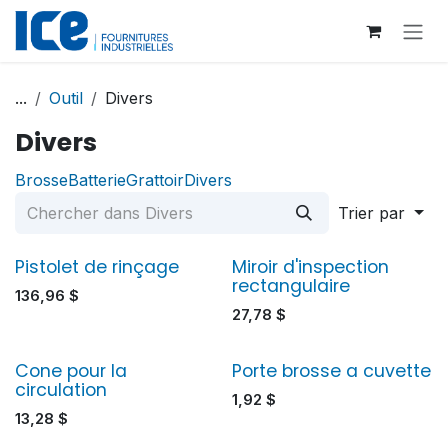
Se rendre au contenu
...
Outil
Divers
Divers
Brosse
Batterie
Grattoir
Divers
Trier par
Pistolet de rinçage
Miroir d'inspection
rectangulaire
136,96
$
27,78
$
Cone pour la
Porte brosse a cuvette
circulation
1,92
$
13,28
$