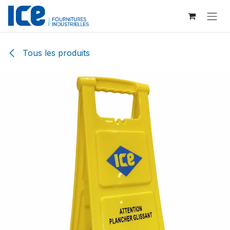
Se rendre au contenu
Tous les produits