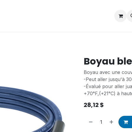
Contactez-nous
Postes
Boyau bl
Boyau avec une couv
-Peut aller jusqu'à 30
-Évalué pour aller ju
+70°F,(+21°C) à haut
28,12
$