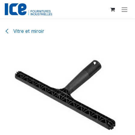
Se rendre au contenu
Vitre et miroir